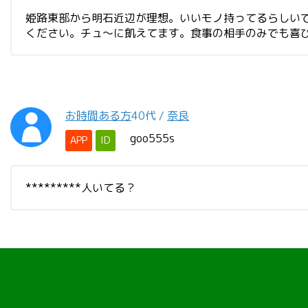
姫路東部から明石近辺が理想。いいモノ持ってるらしい
ください。チュ〜に飢えてます。食事の相手のみでも喜びます
お時間ある方
40代
/
奈良
goo555s
APP
ID
*********人いてる？