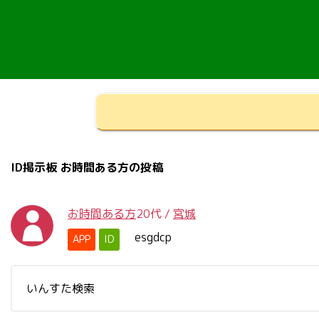
ID掲示板 お時間ある方の投稿
お時間ある方
20代
/
宮城
esgdcp
APP
ID
いんすた検索