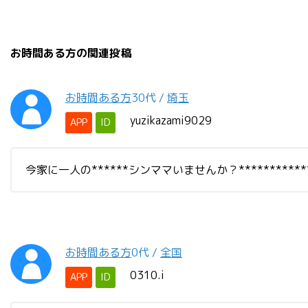
お時間ある方の関連投稿
お時間ある方
30代
/
埼玉
yuzikazami9029
APP
ID
今家に一人の******シンママいませんか？*********
お時間ある方
0代
/
全国
0310.i
APP
ID