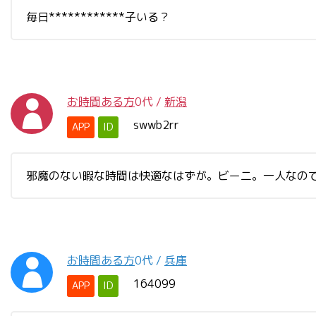
毎日************子いる？
お時間ある方
0代
/
新潟
swwb2rr
APP
ID
邪魔のない暇な時間は快適なはずが。ビー二。一人なの
お時間ある方
0代
/
兵庫
164099
APP
ID