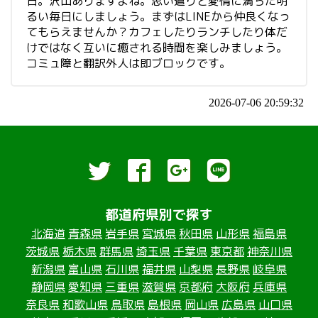
日。沢山ありますよね。思い遣りと愛情に満ちた明
るい毎日にしましょう。まずはLINEから仲良くなっ
てもらえませんか？カフェしたりランチしたり体だ
けではなく互いに癒される時間を楽しみましょう。
コミュ障と翻訳外人は即ブロックです。
2026-07-06 20:59:32
都道府県別で探す
北海道
青森県
岩手県
宮城県
秋田県
山形県
福島県
茨城県
栃木県
群馬県
埼玉県
千葉県
東京都
神奈川県
新潟県
富山県
石川県
福井県
山梨県
長野県
岐阜県
静岡県
愛知県
三重県
滋賀県
京都府
大阪府
兵庫県
奈良県
和歌山県
鳥取県
島根県
岡山県
広島県
山口県