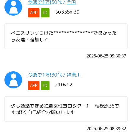
今暇で1万❗️
50代
/
全国
s6335m39
APP
ID
ペニスリングつけた***************で良かった
ら友達に追加して
2025-06-25 09:30:37
今暇で1万❗️
30代
/
神奈川
k10v12
APP
ID
少し通話できる独身女性ヨロシクー⤴️ 相模原38で
す⤴️軽く自己紹介お願いします
2025-06-25 08:39:32