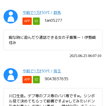
今暇で1万❗️
30代
/
群馬
tan05277
APP
ID
暇な時に遊んだり通話できる女の子募集ー！伊勢崎
住み
2025-06-25 06:07:10
今暇で1万❗️
30代
/
埼玉
9043837635
APP
ID
川口生息。デブ専のブス専のババ専ですw。シンボ
ル見て決めてもらって結構ですよwしてみたいドン