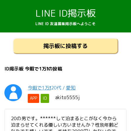
LINE ID掲示板
LINE ID 友達募集掲示板へようこそ
掲示板に投稿する
ID掲示板 今暇で1万❗️の投稿
今暇で1万❗️
20代
/
愛知
akito5555j
APP
ID
20の男です。******して泊まるとこがなく今から
泊まらせてくれる優しい方いませんか？性別年齢ど