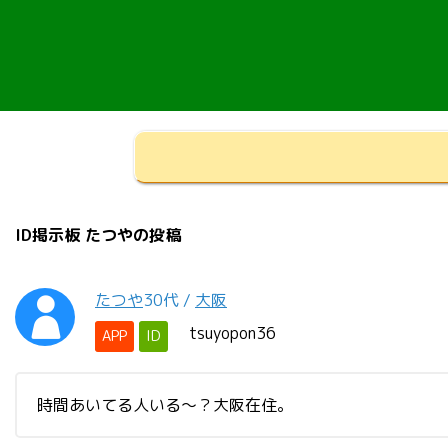
ID掲示板 たつやの投稿
たつや
30代
/
大阪
tsuyopon36
APP
ID
時間あいてる人いる〜？大阪在住。