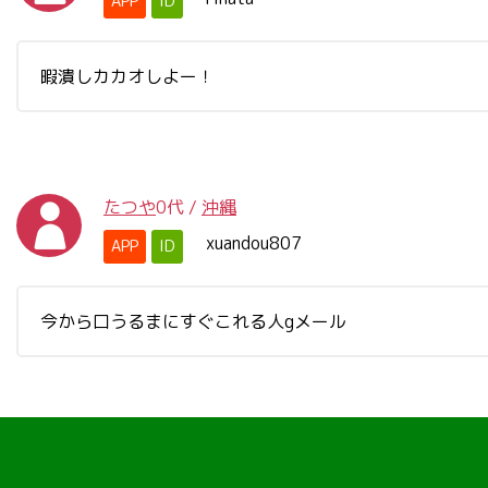
APP
ID
暇潰しカカオしよー！
たつや
0代
/
沖縄
xuandou807
APP
ID
今から口うるまにすぐこれる人gメール