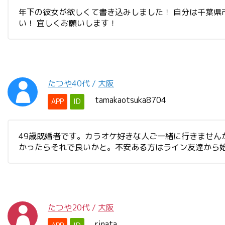
年下の彼女が欲しくて書き込みしました！ 自分は千葉県
い！ 宜しくお願いします！
たつや
40代
/
大阪
tamakaotsuka8704
APP
ID
49歳既婚者です。カラオケ好きな人ご一緒に行きませ
かったらそれで良いかと。不安ある方はライン友達から
たつや
20代
/
大阪
rinata