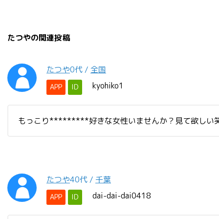
たつやの関連投稿
たつや
0代
/
全国
kyohiko1
APP
ID
もっこり*********好きな女性いませんか？見て欲しい
たつや
40代
/
千葉
dai-dai-dai0418
APP
ID