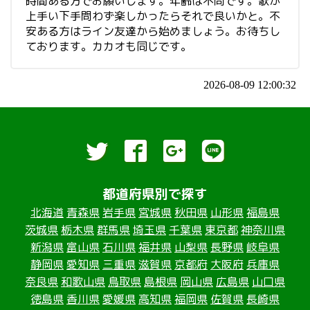
時間ある方でお願いします。年齢は不問です。歌が
上手い下手問わず楽しかったらそれで良いかと。不
安ある方はライン友達から始めましょう。お待ちし
ております。カカオも同じです。
2026-08-09 12:00:32
都道府県別で探す
北海道
青森県
岩手県
宮城県
秋田県
山形県
福島県
茨城県
栃木県
群馬県
埼玉県
千葉県
東京都
神奈川県
新潟県
富山県
石川県
福井県
山梨県
長野県
岐阜県
静岡県
愛知県
三重県
滋賀県
京都府
大阪府
兵庫県
奈良県
和歌山県
鳥取県
島根県
岡山県
広島県
山口県
徳島県
香川県
愛媛県
高知県
福岡県
佐賀県
長崎県