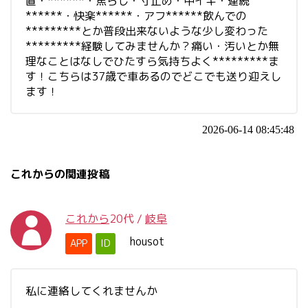
置・******・焦らし・寸止め・中イキ・連続
******・快楽******・アフ******飲んでの
*********とか普段出来ないような少し変わった
*********経験してみませんか？痛い・汚いとか無
理なことはなしでひたすら気持ちよく*********ま
す！こちらは37歳で車あるのでどこでも送り迎えし
ます！
2026-06-14 08:45:48
これからの関連投稿
これから
20代
/
岐阜
housot
APP
ID
私に連絡してくれませんか