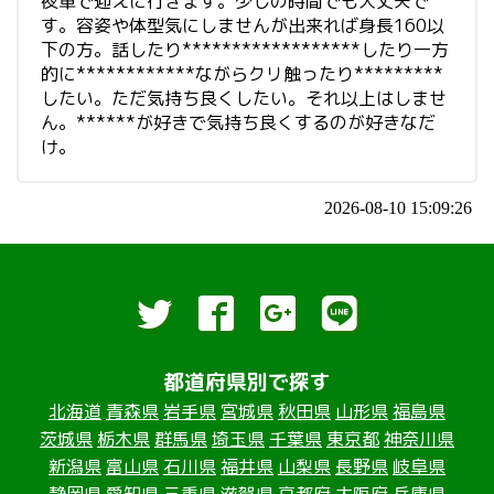
夜車で迎えに行きます。少しの時間でも大丈夫で
す。容姿や体型気にしませんが出来れば身長160以
下の方。話したり******************したり一方
的に************ながらクリ触ったり*********
したい。ただ気持ち良くしたい。それ以上はしませ
ん。******が好きで気持ち良くするのが好きなだ
け。
2026-08-10 15:09:26
都道府県別で探す
北海道
青森県
岩手県
宮城県
秋田県
山形県
福島県
茨城県
栃木県
群馬県
埼玉県
千葉県
東京都
神奈川県
新潟県
富山県
石川県
福井県
山梨県
長野県
岐阜県