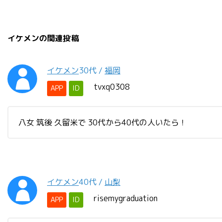
イケメンの関連投稿
イケメン
30代
/
福岡
tvxq0308
APP
ID
八女 筑後 久留米で 30代から40代の人いたら！
イケメン
40代
/
山梨
risemygraduation
APP
ID