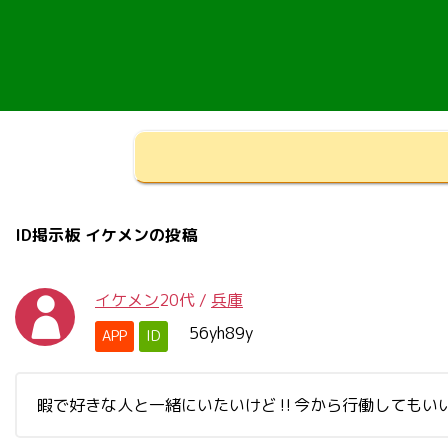
ID掲示板 イケメンの投稿
イケメン
20代
/
兵庫
56yh89y
APP
ID
暇で好きな人と一緒にいたいけど‼️今から行働してもいいで