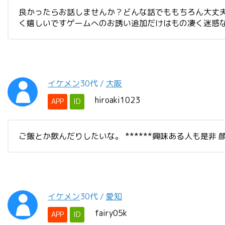
良かったらお話しませんか？どんな話でももちろん大丈
く嬉しいですゲームへのお誘い追加だけはもの凄く迷惑
イケメン
30代
/
大阪
hiroaki1023
APP
ID
ご飯とか飲んだりしたいな。 ******興味ある人も是非
イケメン
30代
/
愛知
fairy05k
APP
ID