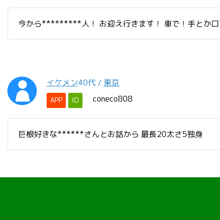
今から*********人！ お迎え行きます！ 車で！手と
イケメン
40代
/
東京
coneco808
APP
ID
巨根好きな******さんとお話から 最長20太さ5独身