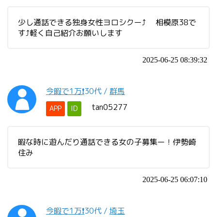
少し通話できる独身女性ヨロシクー⤴️ 相模原38で
す⤴️軽く自己紹介お願いします
2025-06-25 08:39:32
今暇で1万❗️
30代
/
群馬
tan05277
APP
ID
暇な時に遊んだり通話できる女の子募集ー！伊勢崎
住み
2025-06-25 06:07:10
今暇で1万❗️
30代
/
埼玉