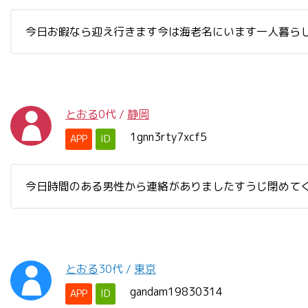
今日お暇なら迎え行きます今は海老名にいます一人暮ら
とおる
0代
/
静岡
1gnn3rty7xcf5
APP
ID
今日時間のある男性から連絡がありましたすうじ閉めて
とおる
30代
/
東京
gandam19830314
APP
ID