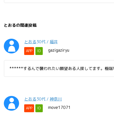
とおるの関連投稿
とおる
30代
/
福井
gazigaziryu
APP
ID
******するんで襲われたい願望ある人探してます。
とおる
30代
/
神奈川
move17071
APP
ID